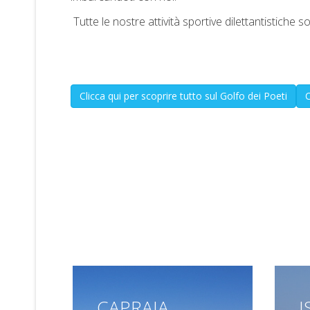
Tutte le nostre attività sportive dilettantistiche
Clicca qui per scoprire tutto sul Golfo dei Poeti
C
CAPRAIA
I