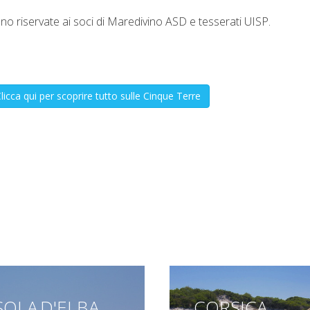
 sono riservate ai soci di Maredivino ASD e tesserati UISP.
licca qui per scoprire tutto sulle Cinque Terre
SOLA D'ELBA
CORSICA