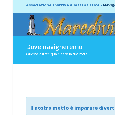
Associazione sportiva dilettantistica -
Navig
Dove navigheremo
Questa estate quale sarà la tua rotta ?
Il nostro motto è imparare divert