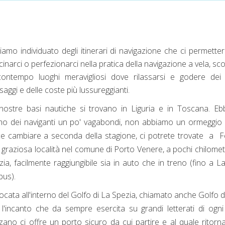
iamo individuato degli itinerari di navigazione che ci permette
cinarci o perfezionarci nella pratica della navigazione a vela, s
contempo luoghi meravigliosi dove rilassarsi e godere dei 
aggi e delle coste più lussureggianti.
nostre basi nautiche si trovano in Liguria e in Toscana. Eb
mo dei naviganti un po' vagabondi, non abbiamo un ormeggio f
ce cambiare a seconda della stagione, ci potrete trovate a 
 graziosa località nel comune di Porto Venere, a pochi chilomet
zia, facilmente raggiungibile sia in auto che in treno (fino a L
bus).
ocata all'interno del Golfo di La Spezia, chiamato anche Golfo d
 l'incanto che da sempre esercita su grandi letterati di ogn
zano ci offre un porto sicuro da cui partire e al quale ritorn