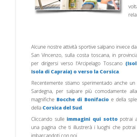
vol
rel
Alcune nostre attività sportive salpano invece da
San Vincenzo, sulla costa toscana, in provincia
per dirigersi verso l'Arcipelago Toscano
(Iso
Isola di Capraia) o verso la Corsica
.
Recentemente stiamo sperimentado anche un 
Sardegna, per salpare più comodamente alla 
magnifiche
Bocche di Bonifacio
e della spl
della
Corsica del Sud
.
Cliccando sulle
immagini qui sotto
potrai 
una pagina che ti illustrerà i luoghi che potrai
imbarcandoti con noi.