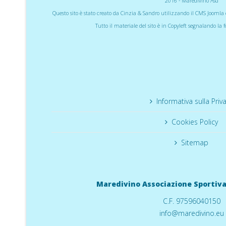
2016 - Maredivino Asd
Questo sito è stato creato da Cinzia & Sandro utilizzando il CMS Joom
Tutto il materiale del sito è in Copyleft segnalando la 
Informativa sulla Priv
Cookies Policy
Sitemap
Maredivino Associazione Sportiva
C
.F. 9759604015
0
info@maredivino.eu