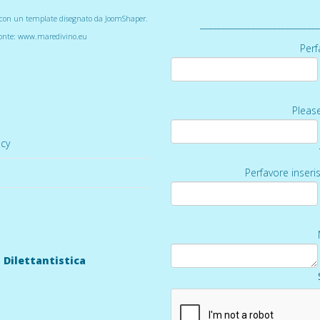
la con un template disegnato da JoomShaper.
____________________________
fonte:
www.maredivino.eu
Perf
Pleas
acy
Perfavore inseris
 Dilettantistica