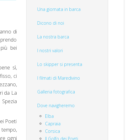
Una giornata in barca
Dicono di noi
ranno di
La nostra barca
coprendo
più bei
I nostri valori
Lo skipper si presenta
bene sì,
isso, ci
I filmati di Maredivino
Fezzano,
Galleria fotografica
ri da La
a Spezia
Dove navigheremo
Elba
ei Poeti
Capraia
i tempo,
Corsica
are ogni
Il Golfo dei Poeti