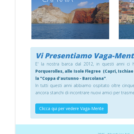
La maggiore delle isole
L'isola i
toscane
Vi Presentiamo Vaga-Men
E' la nostra barca dal 2012, in questi anni ci
Porquerolles, alle Isole Flegree (Capri, Ischiae 
.
la "Coppa d'autunno - Barcolana"
In tutti questi anni abbiamo ospitato oltre cinq
ancora stanchi di incontrare nuovi amici per trasme
Clicca qui per vedere Vaga-Mente