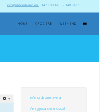
info@maredivino.eu
347 700 1435 - 349 7411 056
HOME
CROCIERE
WEEK END
eVenti di primavera
Veleggiata dei muscoli