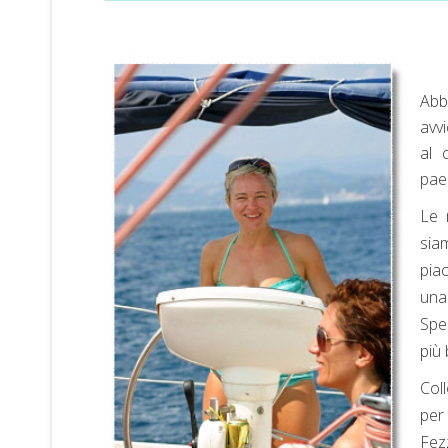
Abb
avvi
al 
paes
Le 
sia
pia
una
Spe
più 
Coll
per
Fez