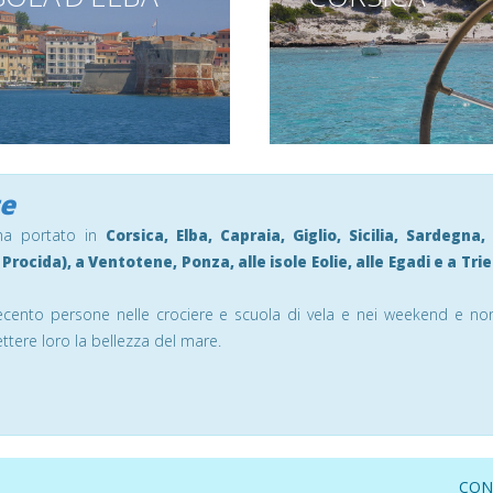
ncontaminata
te
 ha portato in
Corsica, Elba, Capraia, Giglio, Sicilia, Sardegna,
Procida), a Ventotene, Ponza, alle isole Eolie, alle Egadi e a Tri
uecento persone nelle crociere e scuola di vela e nei weekend e n
ttere loro la bellezza del mare.
CON